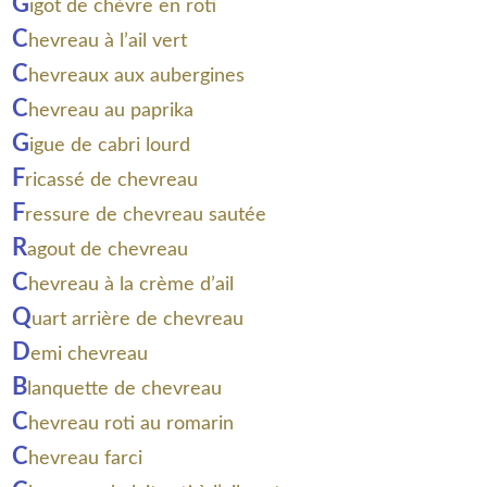
G
igot de chèvre en roti
C
hevreau à l’ail vert
C
hevreaux aux aubergines
C
hevreau au paprika
G
igue de cabri lourd
F
ricassé de chevreau
F
ressure de chevreau sautée
R
agout de chevreau
C
hevreau à la crème d’ail
Q
uart arrière de chevreau
D
emi chevreau
B
lanquette de chevreau
C
hevreau roti au romarin
C
hevreau farci