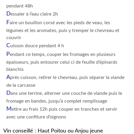
pendant 48h
D
essaler à l’eau claire 2h
F
aire un bouillon corsé avec les pieds de veau, les
légumes et les aromates, puis y tremper le chevreau et
couvrir
C
uisson douce pendant 4 h
P
endant ce temps, couper les fromages en plusieurs
épaisseurs, puis entourer celui ci de feuille d’épinards
blanchis
A
près cuisson, retirer le chevreau, puis séparer la viande
de la carcasse
D
ans une terrine, alterner une couche de viande puis le
fromage en bandes, jusqu’à complet remplissage
M
ettre au frais 12h puis couper en tranches et servir
avec une confiture d’oignons
Vin conseillé : Haut Poitou ou Anjou jeune