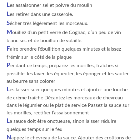
L
es assaisonner sel et poivre du moulin
L
es retirer dans une casserole.
S
écher très légèrement les morceaux.
M
ouillez d’un petit verre de Cognac, d’un peu de vin
blanc sec et de bouillon de volaille.
F
aire prendre l’ébullition quelques minutes et laissez
frémir sur le côté de la plaque
P
endant ce temps, préparez les morilles, fraîches si
possible, les laver, les équeuter, les éponger et les sauter
au beurre sans colorer
L
es laisser suer quelques minutes et ajouter une louche
de crème fraîche Décantez les morceaux de chevreau
dans le légumier ou le plat de service Passez la sauce sur
les morilles, rectifier l’assaisonnement
L
a sauce doit être onctueuse, sinon laisser réduire
quelques temps sur le feu
N
appez le chevreau de la sauce. Ajouter des croûtons de