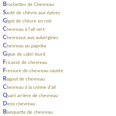
B
rochettes de Chevreau
S
auté de chèvre aux épices
G
igot de chèvre en roti
C
hevreau à l’ail vert
C
hevreaux aux aubergines
C
hevreau au paprika
G
igue de cabri lourd
F
ricassé de chevreau
F
ressure de chevreau sautée
R
agout de chevreau
C
hevreau à la crème d’ail
Q
uart arrière de chevreau
D
emi chevreau
B
lanquette de chevreau