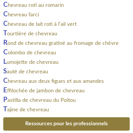
C
hevreau roti au romarin
C
hevreau farci
C
hevreau de lait roti à l’ail vert
T
ourtière de chevreau
R
ond de chevreau gratiné au fromage de chèvre
C
olombo de chevreau
L
umojette de chevreau
S
auté de chevreau
C
hevreau aux deux figues et aux amandes
E
ffilochée de jambon de chevreau
P
astilla de chevreau du Poitou
T
ajine de chevreau
Ressources pour les professionnels