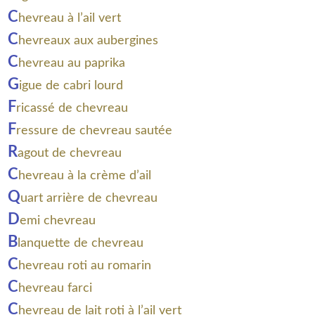
C
hevreau à l’ail vert
C
hevreaux aux aubergines
C
hevreau au paprika
G
igue de cabri lourd
F
ricassé de chevreau
F
ressure de chevreau sautée
R
agout de chevreau
C
hevreau à la crème d’ail
Q
uart arrière de chevreau
D
emi chevreau
B
lanquette de chevreau
C
hevreau roti au romarin
C
hevreau farci
C
hevreau de lait roti à l’ail vert